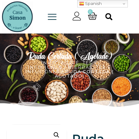
Spanish
0
Ruda Cortada ( Agotado)
INICIO
/
CAFÉ, TÉS E
INFUSIONES
/
HIERBAS, TÉS E
INFUSIONES
/ RUDA CORTADA (
AGOTADO)
Ruda