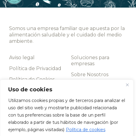
Somos una empresa familiar que apuesta por la
alimentación saludable y el cuidado del medio
ambiente.
Aviso legal
Soluciones para
empresas
Política de Privacidad
Sobre Nosotros
Política de Cookies
Contacto
Uso de cookies
Términos y
condiciones
Utilizamos cookies propias y de terceros para analizar el
uso del sitio web y mostrarte publicidad relacionada
Llámanos
con tus preferencias sobre la base de un perfil
952 198 093
elaborado a partir de tus hábitos de navegación (por
Av. de los Boliches, 43, 29640 Fuengirola, Málaga
ejemplo, páginas visitadas)
Política de cookies