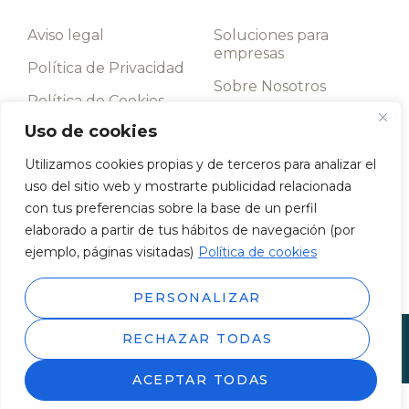
Aviso legal
Soluciones para
empresas
Política de Privacidad
Sobre Nosotros
Política de Cookies
Contacto
Uso de cookies
Términos y
condiciones
Utilizamos cookies propias y de terceros para analizar el
uso del sitio web y mostrarte publicidad relacionada
Llámanos
con tus preferencias sobre la base de un perfil
952 198 093
elaborado a partir de tus hábitos de navegación (por
Av. de los Boliches, 43, 29640 Fuengirola, Málaga
ejemplo, páginas visitadas)
Política de cookies
PERSONALIZAR
© 2026 Todos los derechos reservados. | WEB desarrollada
RECHAZAR TODAS
por
Shikoba
ACEPTAR TODAS