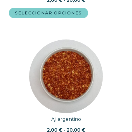
2,00
€
-
20,00
€
SELECCIONAR OPCIONES
Aji argentino
2,00
€
-
20,00
€