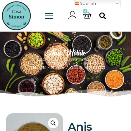
Spanish
0
Anis Molido
INICIO
/
ESPECIAS, SALES Y
CONDIMENTOS
/
ESPECIAS Y
CONDIMENTOS
/ ANIS MOLIDO
Anis