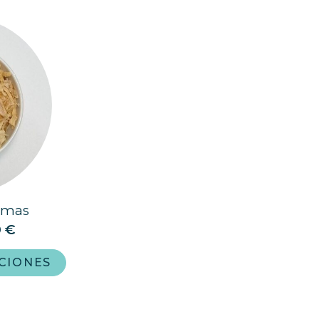
amas
0
€
CIONES