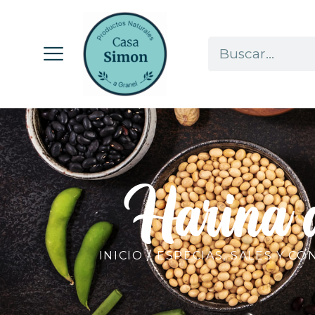
Harina 
INICIO
/
ESPECIAS, SALES Y C