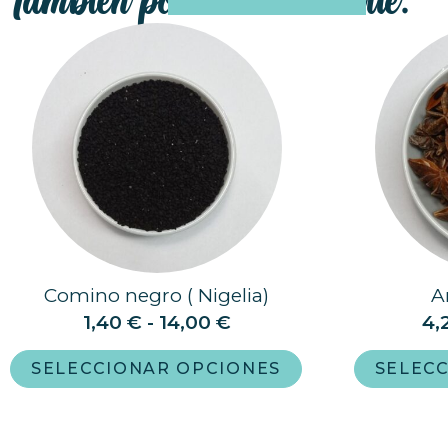
También podrían interesarte:
Comino negro ( Nigelia)
A
1,40
€
-
14,00
€
4,
SELECCIONAR OPCIONES
SELEC