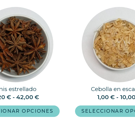
nis estrellado
Cebolla en esc
20
€
-
42,00
€
1,00
€
-
10,0
CIONAR OPCIONES
SELECCIONAR OP