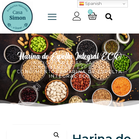
Spanish
0
Harina de Espelta Integral ECO
INICIO
/
ESPECIAS, SALES Y
CONDIMENTOS
/
ESPECIAS Y
CONDIMENTOS
/ HARINA DE ESPELTA
INTEGRAL ECO
Harina de