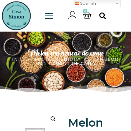
Spanish
0
Melon con azucar de caña
INICIO
/
FRUTA DESHIDRATADA
/ MELON
CON AZUCAR DE CAÑA
Melon