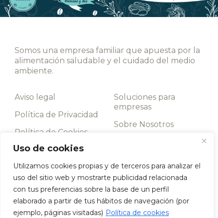
Somos una empresa familiar que apuesta por la
alimentación saludable y el cuidado del medio
ambiente.
Aviso legal
Soluciones para
empresas
Política de Privacidad
Sobre Nosotros
Política de Cookies
Contacto
Uso de cookies
Términos y
condiciones
Utilizamos cookies propias y de terceros para analizar el
uso del sitio web y mostrarte publicidad relacionada
Llámanos
con tus preferencias sobre la base de un perfil
952 198 093
elaborado a partir de tus hábitos de navegación (por
Av. de los Boliches, 43, 29640 Fuengirola, Málaga
ejemplo, páginas visitadas)
Política de cookies