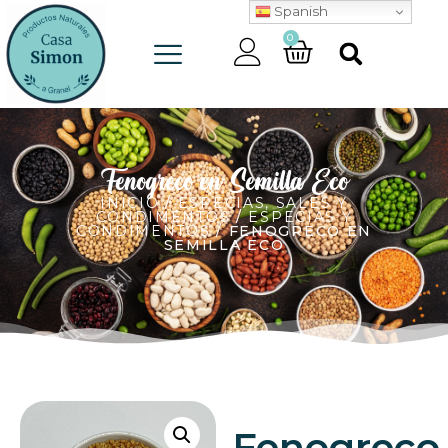
Spanish
0
Fenogreco en Semilla Eco
INICIO
/
ESPECIAS, SALES Y
CONDIMENTOS
/
ESPECIAS Y
CONDIMENTOS
/ FENOGRECO EN
SEMILLA ECO
Fenogreco