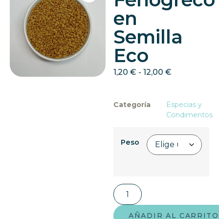
en
Semilla
Eco
1,20
€
-
12,00
€
Categoría
Especias y
Condimentos
Peso
AÑADIR AL CARRITO