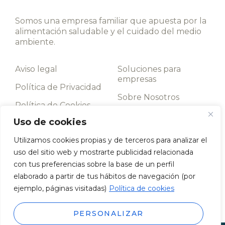
Somos una empresa familiar que apuesta por la
alimentación saludable y el cuidado del medio
ambiente.
Aviso legal
Soluciones para
empresas
Política de Privacidad
Sobre Nosotros
Política de Cookies
Contacto
Uso de cookies
Términos y
condiciones
Utilizamos cookies propias y de terceros para analizar el
uso del sitio web y mostrarte publicidad relacionada
Llámanos
con tus preferencias sobre la base de un perfil
952 198 093
elaborado a partir de tus hábitos de navegación (por
Av. de los Boliches, 43, 29640 Fuengirola, Málaga
ejemplo, páginas visitadas)
Política de cookies
PERSONALIZAR