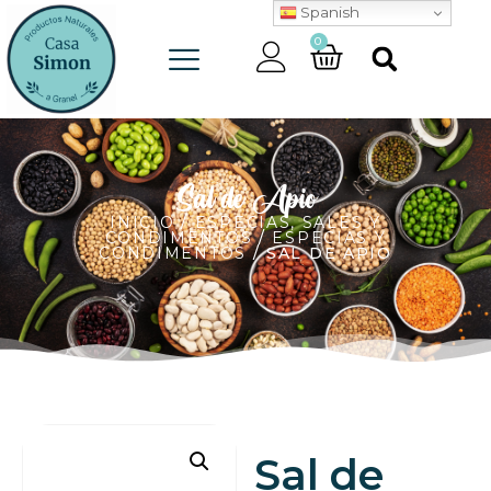
Spanish
0
Sal de Apio
INICIO
/
ESPECIAS, SALES Y
CONDIMENTOS
/
ESPECIAS Y
CONDIMENTOS
/ SAL DE APIO
Sal de