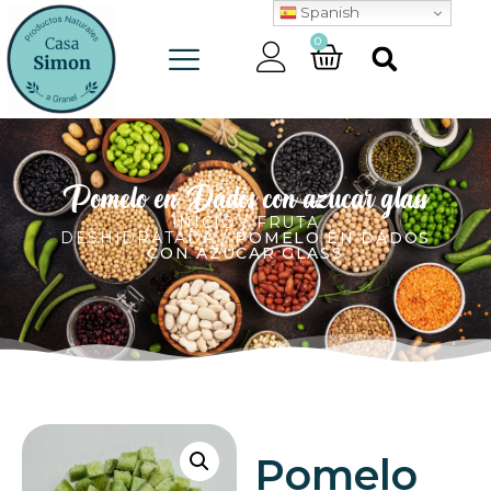
Spanish
0
Pomelo en Dados con azucar glass
INICIO
/
FRUTA
DESHIDRATADA
/ POMELO EN DADOS
CON AZUCAR GLASS
Pomelo