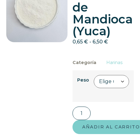
de
Mandioca
(Yuca)
0,65
€
-
6,50
€
Categoría
Harinas
Peso
AÑADIR AL CARRITO