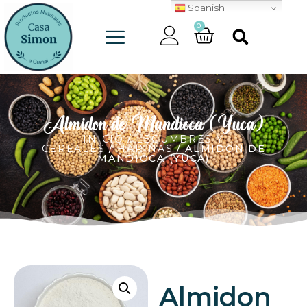
Spanish
0
Almidon de Mandioca (Yuca)
INICIO
/
LEGUMBRES Y
CEREALES
/
HARINAS
/ ALMIDON DE
MANDIOCA (YUCA)
Almidon