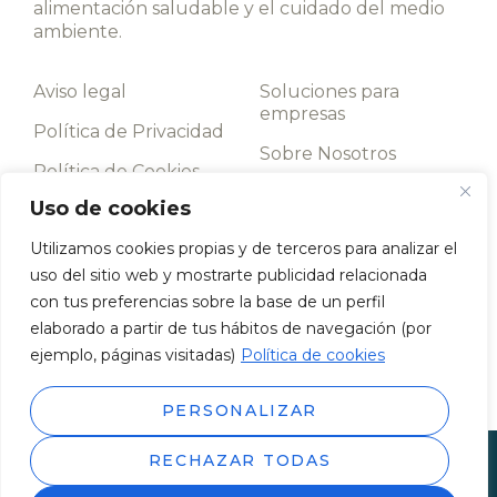
alimentación saludable y el cuidado del medio
ambiente.
Aviso legal
Soluciones para
empresas
Política de Privacidad
Sobre Nosotros
Política de Cookies
Contacto
Uso de cookies
Términos y
condiciones
Utilizamos cookies propias y de terceros para analizar el
uso del sitio web y mostrarte publicidad relacionada
Llámanos
con tus preferencias sobre la base de un perfil
952 198 093
elaborado a partir de tus hábitos de navegación (por
Av. de los Boliches, 43, 29640 Fuengirola, Málaga
ejemplo, páginas visitadas)
Política de cookies
PERSONALIZAR
RECHAZAR TODAS
© 2026 Todos los derechos reservados. | WEB desarrollada
por
Shikoba