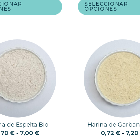
CIONAR
SELECCIONAR
NES
OPCIONES
na de Espelta Bio
Harina de Garban
,70
€
-
7,00
€
0,72
€
-
7,2