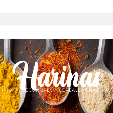
Harinas
INICIO
/
LEGUMBRES Y CEREALES
/ HARINAS