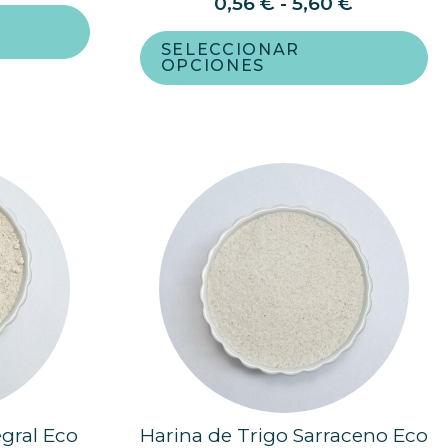
0,56
€
-
5,60
€
SELECCIONAR
OPCIONES
egral Eco
Harina de Trigo Sarraceno Eco