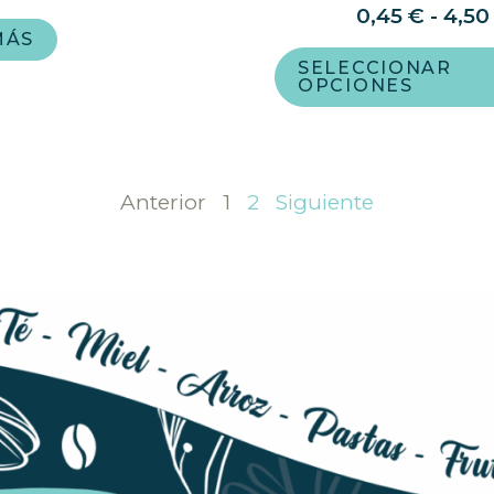
0,45
€
-
4,5
MÁS
SELECCIONAR
OPCIONES
Anterior
1
2
Siguiente