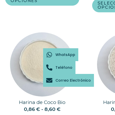
OPCIONES
SELEC
OPCIO
WhatsApp
Teléfono
Correo Electrónico
Harina de Coco Bio
Hari
0,86
€
-
8,60
€
0