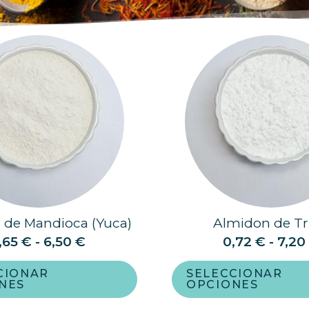
 de Mandioca (Yuca)
Almidon de Tr
,65
€
-
6,50
€
0,72
€
-
7,2
CIONAR
SELECCIONAR
NES
OPCIONES